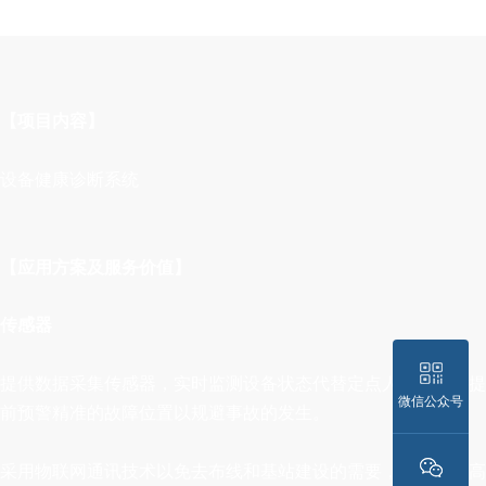
【项目内容】
设备健康诊断系统
【应用方案及服务价值】
传感器
提供数据采集传感器，实时监测设备状态代替定点人工巡检，提
微信公众号
前预警精准的故障位置以规避事故的发生。
采用物联网通讯技术以免去布线和基站建设的需要，建立一个高