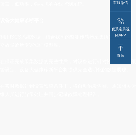
客服微信
覆盖，低功率，强抗扰的在线监测系统。
设备大健康诊断平台
联系宅男视
频APP
利用ISCS系统数据，结合我司的监测传感器采集所需数据，建
立故障诊断专家知识模型库。
置顶
在保证完成采集数据的完整性后，对设备进行针对性、定制化预
警设定。设备大健康诊断平台将提供完全透明化的数据展现。
在实时数据达到设置预警条件下，将自动触发告警、通知相关运
维人员进行异常处理并同步记录故障处理报告。