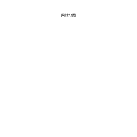
院提供宅男视频APP医疗解决方
网站地图
案。
解决方案
关于宅男视频APP
数字核电
宅男免费视频概况
轨道交通
资质荣誉